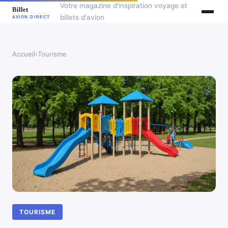
Votre magazine d'inspiration voyage et
billets d'avion
Accueil
›
Tourisme
TOURISME