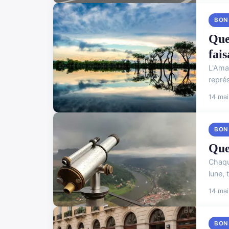
BON
Que
fai
L'Ama
représ
14 ma
BON
Quel
Chaque
lune, 
14 ma
BON