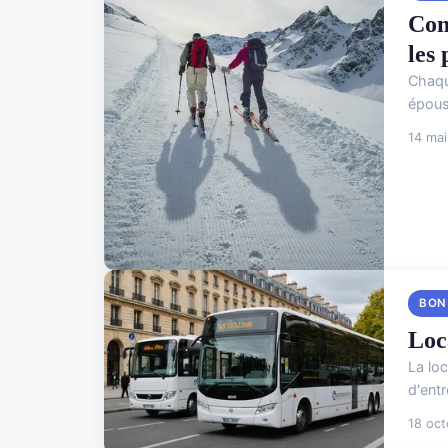
Com
les 
Chaqu
épous
14 ma
BON
Loc
La lo
d'entr
18 oc