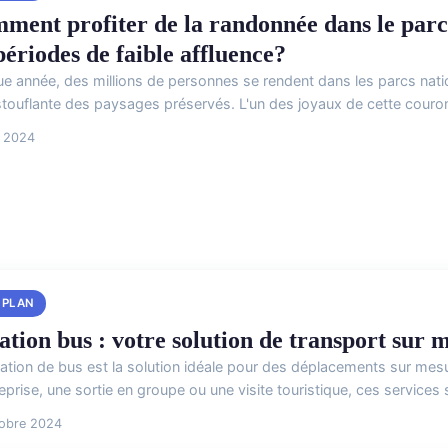
ment profiter de la randonnée dans le parc
périodes de faible affluence?
e année, des millions de personnes se rendent dans les parcs nati
touflante des paysages préservés. L'un des joyaux de cette couron
i 2024
 PLAN
ation bus : votre solution de transport sur 
cation de bus est la solution idéale pour des déplacements sur mes
eprise, une sortie en groupe ou une visite touristique, ces services s
tobre 2024