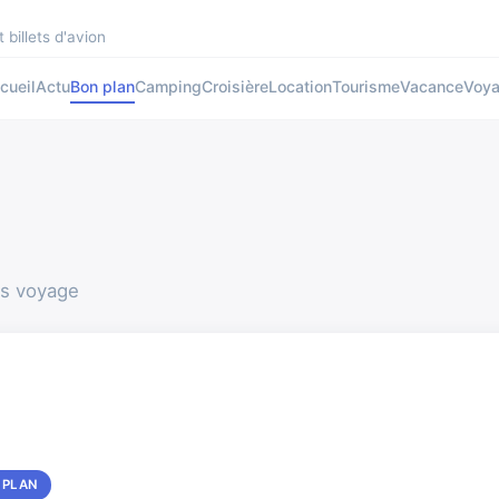
 billets d'avion
cueil
Actu
Bon plan
Camping
Croisière
Location
Tourisme
Vacance
Voy
ns voyage
 PLAN