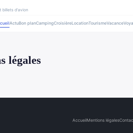
 billets d'avion
cueil
Actu
Bon plan
Camping
Croisière
Location
Tourisme
Vacance
Voy
s légales
Accueil
Mentions légales
Contac