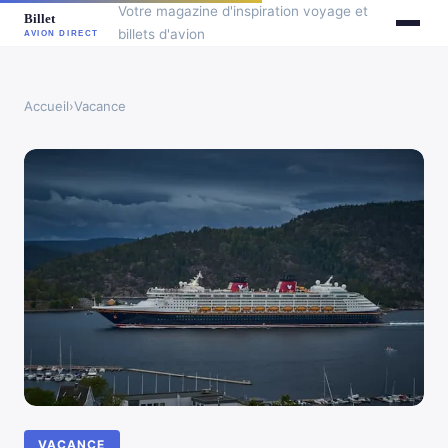
Votre magazine d'inspiration voyage et
billets d'avion
Accueil
›
Vacance
VACANCE