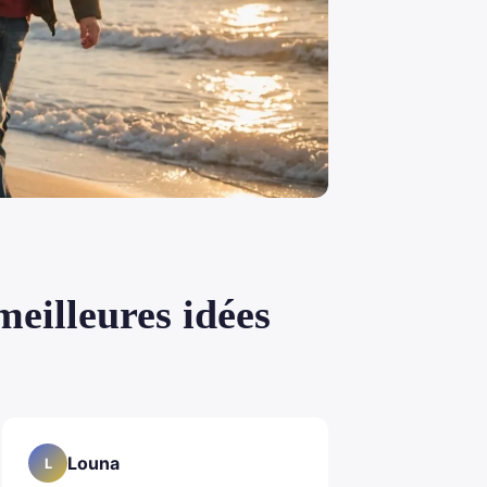
meilleures idées
Louna
L