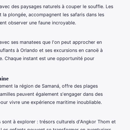
té avec des paysages naturels à couper le souffle. Les
 et la plongée, accompagnent les safaris dans les
vent observer une faune incroyable.
avec ses manatees que l'on peut approcher en
uflants à Orlando et ses excursions en canoë à
e. Chaque instant est une opportunité pour
aine
èrement la région de Samaná, offre des plages
 familles peuvent également s'engager dans des
our vivre une expérience maritime inoubliable.
es sont à explorer : trésors culturels d'Angkor Thom et
 Les enfants peuvent se transformer en aventuriers