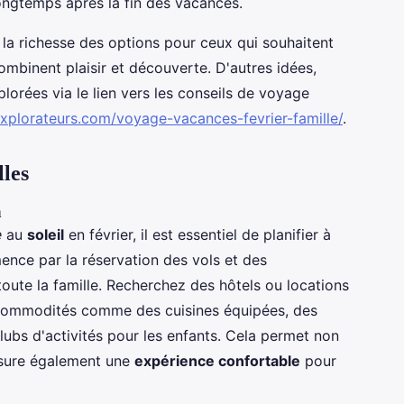
ongtemps après la fin des vacances.
 la richesse des options pour ceux qui souhaitent
ombinent plaisir et découverte. D'autres idées,
lorées via le lien vers les conseils de voyage
xplorateurs.com/voyage-vacances-fevrier-famille/
.
lles
n
e
au
soleil
en février, il est essentiel de planifier à
nce par la réservation des vols et des
ute la famille. Recherchez des hôtels ou locations
s commodités comme des cuisines équipées, des
ubs d'activités pour les enfants. Cela permet non
ssure également une
expérience confortable
pour