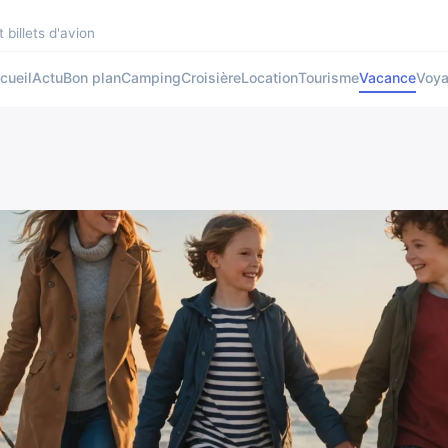
 billets d'avion
cueil
Actu
Bon plan
Camping
Croisière
Location
Tourisme
Vacance
Voy