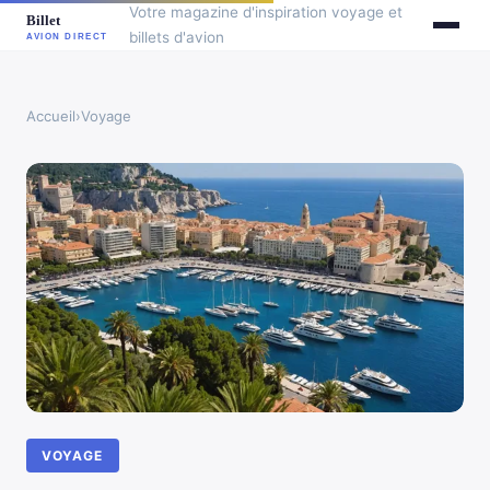
Votre magazine d'inspiration voyage et
billets d'avion
Accueil
›
Voyage
VOYAGE